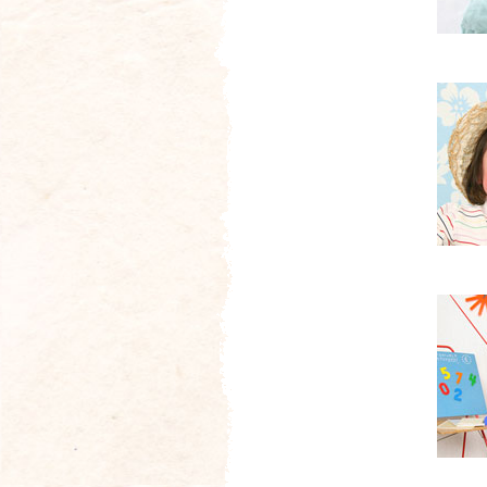
例
仕
サ
事
ム
の
ネ
例
イ
サ
ル
ム
ネ
イ
ル