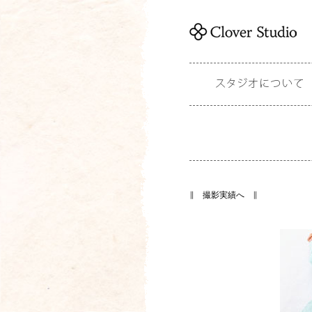
キ
ッ
ズ
&
ベ
イ
ビ
ー
の
写
真
の
撮
影
実
績
の
ご
紹
介
キ
∥ 撮影実績へ ∥
ッ
ズ
&
ベ
キ
イ
ッ
ビ
ズ
ー
&
写
ベ
真
イ
の
ビ
今
ー
ま
撮
で
影
の