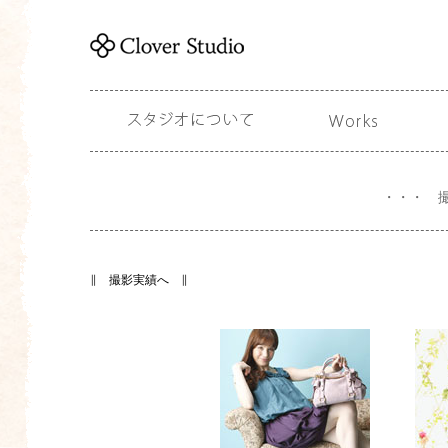
人
物
の
写
真
の
撮
影
実
績
の
ご
紹
介
・・・ 撮
人
∥ 撮影実績へ ∥
物
写
真
の
人
今
物
ま
撮
で
影
の
例
仕
サ
事
ム
の
ネ
例
イ
サ
ル
ム