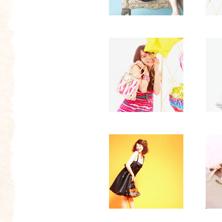
ネ
イ
ル