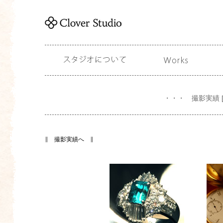
ジ
ュ
エ
リ
ー
&
ウ
ォ
ッ
チ
の
写
真
の
撮
影
・・・ 撮影実績 
実
績
の
ご
紹
介
ジ
∥ 撮影実績へ ∥
ュ
エ
リ
ー
ジ
&
ュ
ウ
エ
ォ
リ
ッ
ー
チ
&
写
ウ
真
ォ
の
ッ
今
チ
ま