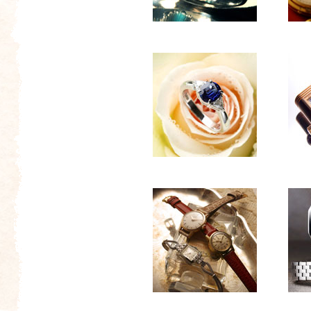
撮
で
影
の
例
仕
サ
事
ム
の
ネ
例
イ
サ
ル
ム
ネ
イ
ル